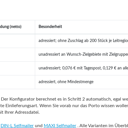
dung (netto)
Besonderheit
adressiert; ohne Zuschlag ab 200 Stück je Leitreg
unadressiert an Wunsch-Zielgebiete mit Zielgruppen
unadressiert; 0,076 € mit Tagespost, 0,129 € an al
adressiert, ohne Mindestmenge
Der Konfigurator berechnet es in Schritt 2 automatisch, egal we
e Einlieferungsart. Wenn Sie vorab nur das Porto wissen wollen
t Ihrer Adressdatei.
d
DIN-L Selfmailer
und
MAXI Selfmailer
. Alle Varianten im Überbl