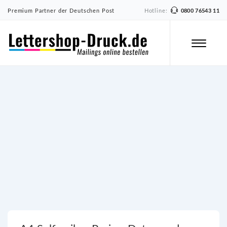
Premium Partner der Deutschen Post
Hotline:
0800 76543 11
A4 Selfmailer