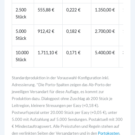
2.500
555,88 €
0,222 €
1.350,00 €
1.650,
Stück
5.000
912,42 €
0,182 €
2.700,00 €
1.650,
Stück
10.000
1.711,10 €
0,171 €
5.400,00 €
3.300,
Stück
Standardproduktion in der Vorauswahl-Konfiguration inkl.
Adressierung. *Die Porto-Spalten zeigen das Ab-Porto der
jeweiligen Versandart für diese Auflage, es kommt zur
Produktion dazu. Dialogpost ohne Zuschlag ab 200 Stück je
Leitregion, kleinere Streuungen per Easy (+0,18 €).
Postwurfspezial unter 20.000 Stück per Easy (+0,05 €), unter
5.000 mit Aufzahlung auf 5.000 Sendungen. Postaktuell mit 300
€ Mindestauftragswert. Alle Preisstufen und Regeln stehen auf
den verlinkten Seiten der Versandarten und in den
Portokosten
.