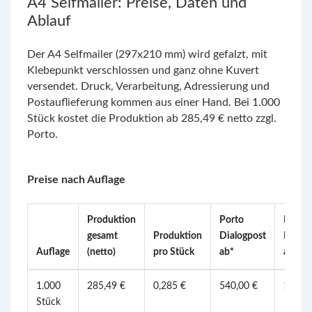
A4 Selfmailer: Preise, Daten und
Ablauf
Der A4 Selfmailer (297x210 mm) wird gefalzt, mit
Klebepunkt verschlossen und ganz ohne Kuvert
versendet. Druck, Verarbeitung, Adressierung und
Postauflieferung kommen aus einer Hand. Bei 1.000
Stück kostet die Produktion ab 285,49 € netto zzgl.
Porto.
Preise nach Auflage
Produktion
Porto
Porto
gesamt
Produktion
Dialogpost
Postwu
Auflage
(netto)
pro Stück
ab*
ab*
1.000
285,49 €
0,285 €
540,00 €
1.650,
Stück