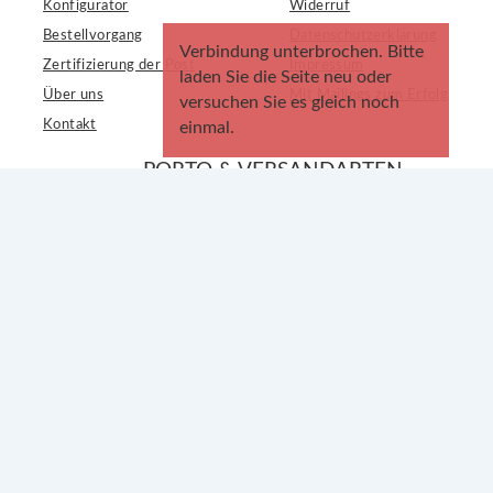
Konfigurator
Widerruf
Bestellvorgang
Datenschutzerklärung
Verbindung unterbrochen. Bitte
Zertifizierung der Post
Impressum
laden Sie die Seite neu oder
Über uns
Mit Mailings zum Erfolg
versuchen Sie es gleich noch
Kontakt
einmal.
PORTO & VERSANDARTEN
Dialogpost
Porto-Rechner
Postwurfspezial
Portokosten
Postaktuell
Versandarten-Vergleich
Dialogpost International
Print-Mailing API
KI-Mailing-Designer
Postwurfspezial Business
WISSEN & RATGEBER