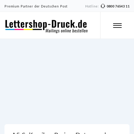
Premium Partner der Deutschen Post
Hotline:
0800 76543 11
A5 Selfmailer