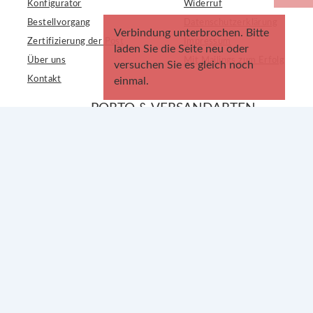
Konfigurator
Widerruf
Bestellvorgang
Datenschutzerklärung
Verbindung unterbrochen. Bitte
Zertifizierung der Post
Impressum
laden Sie die Seite neu oder
Über uns
Mit Mailings zum Erfolg
versuchen Sie es gleich noch
Kontakt
einmal.
PORTO & VERSANDARTEN
Dialogpost
Porto-Rechner
Postwurfspezial
Portokosten
Postaktuell
Versandarten-Vergleich
Dialogpost International
Print-Mailing API
KI-Mailing-Designer
Postwurfspezial Business
WISSEN & RATGEBER