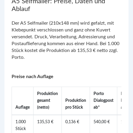
A5 Selfmailer: Preise, Daten und
Ablauf
Der A5 Selfmailer (210x148 mm) wird gefalzt, mit
Klebepunkt verschlossen und ganz ohne Kuvert
versendet. Druck, Verarbeitung, Adressierung und
Postauflieferung kommen aus einer Hand. Bei 1.000
Stück kostet die Produktion ab 135,53 € netto zzgl.
Porto.
Preise nach Auflage
Produktion
Porto
Porto
gesamt
Produktion
Dialogpost
Postwu
Auflage
(netto)
pro Stück
ab*
ab*
1.000
135,53 €
0,136 €
540,00 €
1.650,
Stück