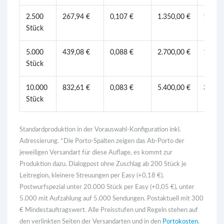
2.500
267,94 €
0,107 €
1.350,00 €
1.650,
Stück
5.000
439,08 €
0,088 €
2.700,00 €
1.650,
Stück
10.000
832,61 €
0,083 €
5.400,00 €
3.300,
Stück
Standardproduktion in der Vorauswahl-Konfiguration inkl.
Adressierung. *Die Porto-Spalten zeigen das Ab-Porto der
jeweiligen Versandart für diese Auflage, es kommt zur
Produktion dazu. Dialogpost ohne Zuschlag ab 200 Stück je
Leitregion, kleinere Streuungen per Easy (+0,18 €).
Postwurfspezial unter 20.000 Stück per Easy (+0,05 €), unter
5.000 mit Aufzahlung auf 5.000 Sendungen. Postaktuell mit 300
€ Mindestauftragswert. Alle Preisstufen und Regeln stehen auf
den verlinkten Seiten der Versandarten und in den
Portokosten
.